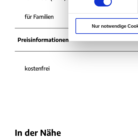
w
i
für Familien
l
Nur notwendige Cook
l
i
Preisinformationen
g
u
n
g
kostenfrei
s
a
u
s
w
a
h
l
In der Nähe