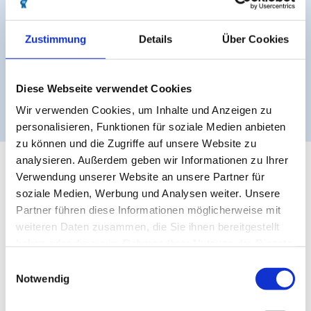
Zustimmung
Details
Über Cookies
Diese Webseite verwendet Cookies
Wir verwenden Cookies, um Inhalte und Anzeigen zu
© @Nordseeheilbad Cuxhaven GmbH / foto‐oliverfranke.de
personalisieren, Funktionen für soziale Medien anbieten
zu können und die Zugriffe auf unsere Website zu
analysieren. Außerdem geben wir Informationen zu Ihrer
Verwendung unserer Website an unsere Partner für
Deine Radtouren in Cuxhaven
soziale Medien, Werbung und Analysen weiter. Unsere
Partner führen diese Informationen möglicherweise mit
weiteren Daten zusammen, die Sie ihnen bereitgestellt
haben oder die sie im Rahmen Ihrer Nutzung der Dienste
gesammelt haben.
E
Notwendig
i
n