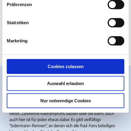
w
Präferenzen
i
l
l
Statistiken
i
g
Marketing
u
n
g
s
Cookies zulassen
a
u
Rad-Event
Auswahl erlauben
s
w
Ein Highlight ist das Event BikeNavy!, das Radfahren, Laufen
a
Nur notwendige Cookies
und Inlineskating auf dem Flughafengelände Nordholz
h
verbindet und ein familienfreundliches Erlebnisprogramm
bietet. Zahlreiche Radfahrprofis sausen über die Bahn, doch
l
auch hier ist für jeden etwas dabei: Es gibt vielfältige
"Jedermann-Rennen", an denen sich alle Rad-Fans beteiligen