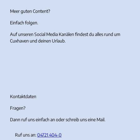
Meer guten Content?
Einfach folgen.
Auf unseren Social Media Kanälen findest du alles rund um
Cuxhaven und deinen Urlaub.
I
F
Y
T
n
a
o
i
s
c
u
k
t
e
T
T
a
b
u
o
g
o
b
k
r
o
e
Kontaktdaten
a
k
Fragen?
m
Dann ruf uns einfach an oder schreib uns eine Mail.
Ruf uns an:
04721 404-0