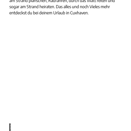
am Strand planschen, Radfahren, durch das Watt reiten und
sogar am Strand heiraten. Das alles und noch Vieles mehr
entdeckst du bei deinem Urlaub in Cuxhaven.
© Fo
to Oli
ver Fr