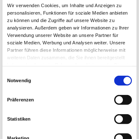
Cuxh
aven
Wir verwenden Cookies, um Inhalte und Anzeigen zu
Gmb
H / fo
Fisch
to‐oli
personalisieren, Funktionen für soziale Medien anbieten
verfra
nke.d
Essen & Kaufen
e
zu können und die Zugriffe auf unsere Website zu
analysieren. Außerdem geben wir Informationen zu Ihrer
Verwendung unserer Website an unsere Partner für
© @
Nord
seehe
soziale Medien, Werbung und Analysen weiter. Unsere
ilbad
Cuxh
aven
Partner führen diese Informationen möglicherweise mit
Gmb
H / fo
Häfen
to‐oli
weiteren Daten zusammen, die Sie ihnen bereitgestellt
verfra
nke.d
Maritime Erlebnisse
e
haben oder die sie im Rahmen Ihrer Nutzung der Dienste
gesammelt haben.
E
Notwendig
i
© Fo
to Oli
ver Fr
n
anke
w
Präferenzen
Ausflugstipps
i
Umzu
l
l
Statistiken
i
g
Marketing