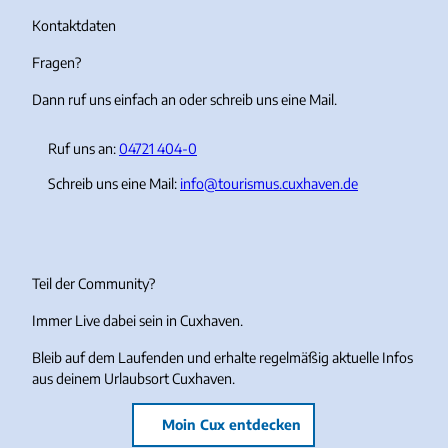
g
o
b
k
r
o
e
Kontaktdaten
a
k
Fragen?
m
Dann ruf uns einfach an oder schreib uns eine Mail.
Ruf uns an:
04721 404-0
Schreib uns eine Mail:
info@tourismus.cuxhaven.de
Teil der Community?
Immer Live dabei sein in Cuxhaven.
Bleib auf dem Laufenden und erhalte regelmäßig aktuelle Infos
aus deinem Urlaubsort Cuxhaven.
Moin Cux entdecken