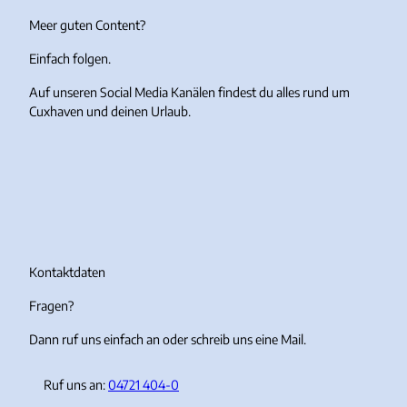
h
d
Meer guten Content?
n
Einfach folgen.
Auf unseren Social Media Kanälen findest du alles rund um
Cuxhaven und deinen Urlaub.
I
F
Y
T
n
a
o
i
s
c
u
k
t
e
T
T
a
b
u
o
g
o
b
k
r
o
e
Kontaktdaten
a
k
Fragen?
m
Dann ruf uns einfach an oder schreib uns eine Mail.
Ruf uns an:
04721 404-0