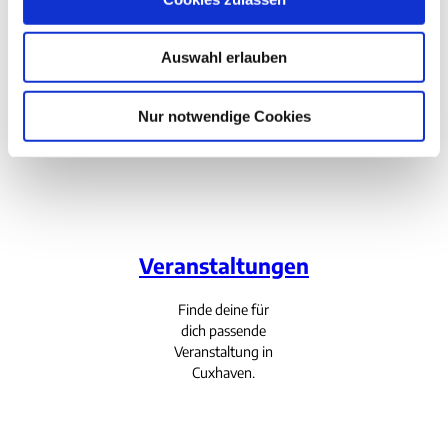
deinen Aufenthalt
a
bei uns an der
u
Nordsee.
Auswahl erlauben
s
w
a
Nur notwendige Cookies
h
l
Veranstaltungen
Finde deine für
dich passende
Veranstaltung in
Cuxhaven.