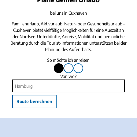
bei uns in Cuxhaven
Familienurlaub, Aktivurlaub, Natur- oder Gesundheitsurlaub –
Cuxhaven bietet vielfältige Möglichkeiten für eine Auszeit an
der Nordsee. Unterkünfte, Anreise, Mobilität und persönliche
Beratung durch die Tourist-Informationen unterstützen bei der
Planung des Aufenthalts.
So möchte ich anreisen
m
m
m
mit
mit
mit
i
i
i
dem
Bus
dem
Von wo?
t
t
t
Auto
oder
Fahrrad
Bahn
d
B
d
e
u
e
m
s
m
Route berechnen
A
o
F
u
d
a
t
e
h
o
r
r
B
r
a
a