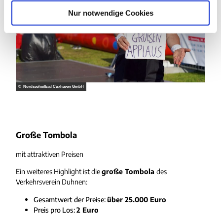
a
Nur notwendige Cookies
h
l
© Nordseeheilbad Cuxhaven GmbH
Große Tombola
mit attraktiven Preisen
Ein weiteres Highlight ist die
große Tombola
des
Verkehrsverein Duhnen:
Gesamtwert der Preise:
über 25.000 Euro
Preis pro Los:
2 Euro