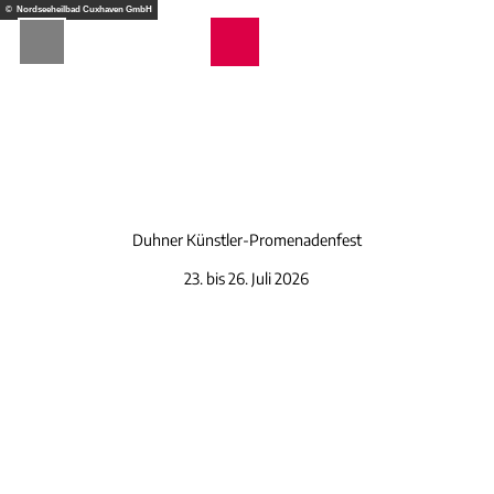
Z
© Nordseeheilbad Cuxhaven GmbH
u
Webcams
Wetter
Telefon
Suche
m
I
n
h
a
l
t
Duhner Künstler-Promenadenfest
23. bis 26. Juli 2026