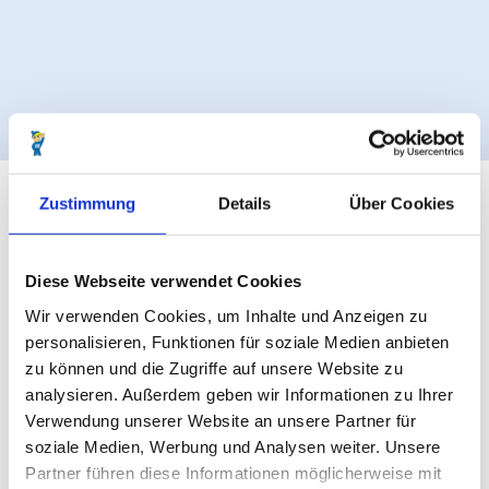
Zustimmung
Details
Über Cookies
Festmeile zwischen
Strandhotel Duhnen und Adventure Golfplatz
Diese Webseite verwendet Cookies
Die Festmeile verläuft
zwischen dem Strandhotel Duhnen
Wir verwenden Cookies, um Inhalte und Anzeigen zu
und dem Adventure Golfplatz
.
personalisieren, Funktionen für soziale Medien anbieten
zu können und die Zugriffe auf unsere Website zu
Hier findest du:
analysieren. Außerdem geben wir Informationen zu Ihrer
kulinarische Spezialitäten an zahlreichen Ständen
Verwendung unserer Website an unsere Partner für
Kunsthandwerk und Wohnaccessoires
soziale Medien, Werbung und Analysen weiter. Unsere
Kleidung und besondere Einzelstücke
Partner führen diese Informationen möglicherweise mit
kleine Plätze mit Sitzgelegenheiten zum Verweilen