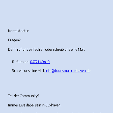
n
a
o
i
s
c
u
k
t
e
T
T
a
b
u
o
g
o
b
k
r
o
e
Kontaktdaten
a
k
Fragen?
m
Dann ruf uns einfach an oder schreib uns eine Mail.
Ruf uns an:
04721 404-0
Schreib uns eine Mail:
info@tourismus.cuxhaven.de
Teil der Community?
Immer Live dabei sein in Cuxhaven.