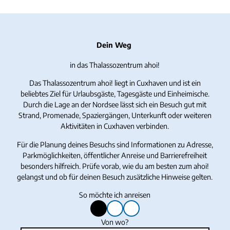
Dein Weg
in das Thalassozentrum ahoi!
Das Thalassozentrum ahoi! liegt in Cuxhaven und ist ein
beliebtes Ziel für Urlaubsgäste, Tagesgäste und Einheimische.
Durch die Lage an der Nordsee lässt sich ein Besuch gut mit
Strand, Promenade, Spaziergängen, Unterkunft oder weiteren
Aktivitäten in Cuxhaven verbinden.
Für die Planung deines Besuchs sind Informationen zu Adresse,
Parkmöglichkeiten, öffentlicher Anreise und Barrierefreiheit
besonders hilfreich. Prüfe vorab, wie du am besten zum ahoi!
gelangst und ob für deinen Besuch zusätzliche Hinweise gelten.
So möchte ich anreisen
m
m
m
mit
mit
mit
i
i
i
dem
Bus
dem
Von wo?
t
t
t
Auto
oder
Fahrrad