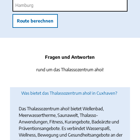
Bahn
d
B
d
e
u
e
m
s
m
Route berechnen
A
o
F
u
d
a
t
e
h
o
r
r
B
r
Fragen und Antworten
a
a
h
d
rund um das Thalassozentrum ahoi!
n
Was bietet das Thalassozentrum ahoi! in Cuxhaven?
Das Thalassozentrum ahoi! bietet Wellenbad,
Meerwassertherme, Saunawelt, Thalasso-
Anwendungen, Fitness, Kurangebote, Badeärzte und
Präventionsangebote. Es verbindet Wasserspaß,
Wellness, Bewegung und Gesundheitsangebote an der