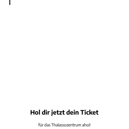
to Oli
ver Fr
anke
Badeärzte & Kuren
Informationen zu Badeärzten, Kurangeboten und medizinischer Begleitung.
© Fo
to Oli
ver Fr
anke
Präventionskurs am Meer
Präventionsangebote setzen auf nachhaltige Gesundheitsförderung.
Hol dir jetzt dein Ticket
für das Thalassozentrum ahoi!