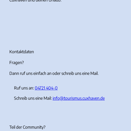
I
F
Y
T
n
a
o
i
s
c
u
k
t
e
T
T
a
b
u
o
g
o
b
k
r
o
e
Kontaktdaten
a
k
Fragen?
m
Dann ruf uns einfach an oder schreib uns eine Mail.
Ruf uns an:
04721 404-0
Schreib uns eine Mail:
info@tourismus.cuxhaven.de
Teil der Community?