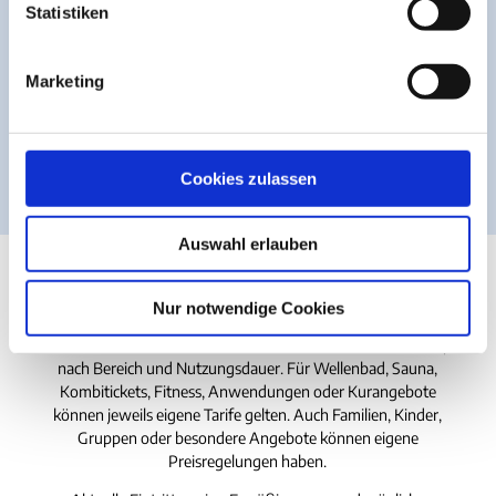
Fitness (unter d.
Mo. - Fr. 08:00 -
l
Statistiken
T. 04721 - 4
Woche)
21:00 Uhr
i
g
Fitness (am
Sa. u. So. 09:00 -
Marketing
T. 04721 - 4
u
Wochenende)
18:00 Uhr
n
g
Fitness (Feiertage
09:00 - 14:00 Uhr
T. 04721 - 4
s
unter d. Woche)
Cookies zulassen
a
u
Auswahl erlauben
s
w
Preise
a
Nur notwendige Cookies
h
Die
Preise im Thalassozentrum ahoi!
unterscheiden sich je
l
nach Bereich und Nutzungsdauer. Für Wellenbad, Sauna,
Kombitickets, Fitness, Anwendungen oder Kurangebote
können jeweils eigene Tarife gelten. Auch Familien, Kinder,
Gruppen oder besondere Angebote können eigene
Preisregelungen haben.