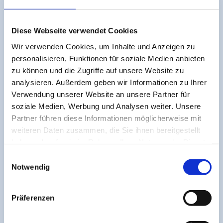
Öffnungszeiten
Diese Webseite verwendet Cookies
Wir verwenden Cookies, um Inhalte und Anzeigen zu
Bereich
Öffnungszeiten
Infos
personalisieren, Funktionen für soziale Medien anbieten
zu können und die Zugriffe auf unsere Website zu
täglich von 09:00 -
Schwimmbad
T. 04721 - 4
analysieren. Außerdem geben wir Informationen zu Ihrer
21:00 Uhr
Verwendung unserer Website an unsere Partner für
täglich von 09:00 -
soziale Medien, Werbung und Analysen weiter. Unsere
Sauna
T. 04721 - 4
21:00 Uhr
Partner führen diese Informationen möglicherweise mit
weiteren Daten zusammen, die Sie ihnen bereitgestellt
09.11.2026 -
Betrifft Sch
Schließungszeit
haben oder die sie im Rahmen Ihrer Nutzung der Dienste
06.12.2026
u. Saun
gesammelt haben.
E
täglich von 09:30 -
Notwendig
i
Strandkorbsauna
T. 04721 - 4
20:30 Uhr
n
w
Mo. - Fr. 08:00 -
Präferenzen
Kur & Spa
T. 04721 - 4
i
16:00 Uhr
l