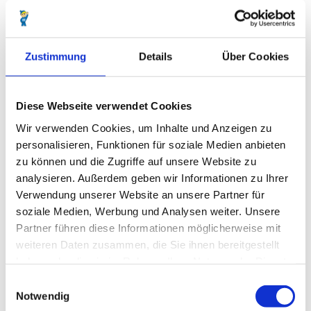
Preisinformationen
kostenpflichtig
Kostenbeitrag: 9 € / Person
Zustimmung
Details
Über Cookies
Ansprechpartner:in
Frauke Kruggel
Diese Webseite verwendet Cookies
Wir verwenden Cookies, um Inhalte und Anzeigen zu
personalisieren, Funktionen für soziale Medien anbieten
zu können und die Zugriffe auf unsere Website zu
analysieren. Außerdem geben wir Informationen zu Ihrer
In der Nähe
Auf der Karte anschauen
Verwendung unserer Website an unsere Partner für
soziale Medien, Werbung und Analysen weiter. Unsere
Partner führen diese Informationen möglicherweise mit
Veranstaltung
weiteren Daten zusammen, die Sie ihnen bereitgestellt
haben oder die sie im Rahmen Ihrer Nutzung der Dienste
gesammelt haben.
E
Veranstaltungsort
Notwendig
i