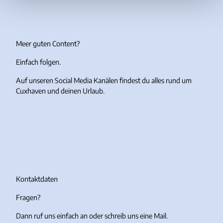
Meer guten Content?
Einfach folgen.
Auf unseren Social Media Kanälen findest du alles rund um
Cuxhaven und deinen Urlaub.
I
F
Y
T
n
a
o
i
s
c
u
k
t
e
T
T
a
b
u
o
g
o
b
k
r
o
e
Kontaktdaten
a
k
Fragen?
m
Dann ruf uns einfach an oder schreib uns eine Mail.