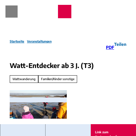
Z
u
Webcams
Wetter
Telefon
Suche
m
I
n
h
a
Startseite
Veranstaltungen
Teilen
PDF
l
t
Watt-Entdecker ab 3 J. (T3)
Wattwanderung
Familien/Kinder sonstige
w
a
Link zum
t