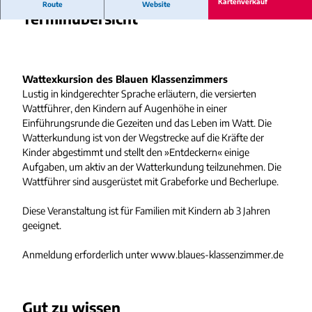
Kartenverkauf
Route
Website
t
Terminübersicht
e
n
t
d
Wattexkursion des Blauen Klassenzimmers
e
Lustig in kindgerechter Sprache erläutern, die versierten
c
Wattführer, den Kindern auf Augenhöhe in einer
k
Einführungsrunde die Gezeiten und das Leben im Watt. Die
e
Watterkundung ist von der Wegstrecke auf die Kräfte der
r
Kinder abgestimmt und stellt den »Entdeckern« einige
.
Aufgaben, um aktiv an der Watterkundung teilzunehmen. Die
j
Wattführer sind ausgerüstet mit Grabeforke und Becherlupe.
p
g
Diese Veranstaltung ist für Familien mit Kindern ab 3 Jahren
geeignet.
Anmeldung erforderlich unter www.blaues-klassenzimmer.de
Gut zu wissen