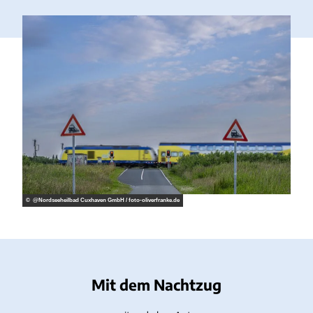
© @Nordseeheilbad Cuxhaven GmbH / foto‐oliverfranke.de
Mit dem Nachtzug