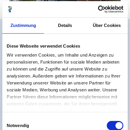
Zustimmung
Details
Über Cookies
© Nordseeheilbad Cuxhaven GmbH /Adelmann
Diese Webseite verwendet Cookies
Mit dem Bus und ÖPNV die Küste erkunden
Wir verwenden Cookies, um Inhalte und Anzeigen zu
personalisieren, Funktionen für soziale Medien anbieten
zu können und die Zugriffe auf unsere Website zu
Innerhalb Cuxhavens sorgen die Busse der KVG Stade für
analysieren. Außerdem geben wir Informationen zu Ihrer
Mobilität. Vom Bahnhof aus erreichst du die Ortsteile Döse,
Verwendung unserer Website an unsere Partner für
Duhnen, Sahlenburg und Altenwalde/Altenbruch in Taktzeiten
soziale Medien, Werbung und Analysen weiter. Unsere
von 20 bis 60 Minuten, abhängig von der Saison.
Partner führen diese Informationen möglicherweise mit
Regionalbusse verbinden Cuxhaven zudem mit Otterndorf,
Bremerhaven und dem Land Hadeln.
weiteren Daten zusammen, die Sie ihnen bereitgestellt
haben oder die sie im Rahmen Ihrer Nutzung der Dienste
CuxhavenTicket: Mit den CuxhavenTickets (Tages-, Familien-,
gesammelt haben.
Gruppen-, Wochen-, Monats- und Quartalsticket) fährst du so
E
Notwendig
oft wie du willst in der ganzen Stadt Cuxhaven. Das Beste: Das
i