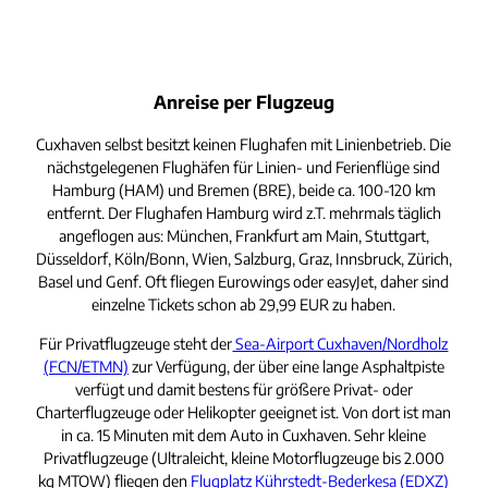
Anreise per Flugzeug
Cuxhaven selbst besitzt keinen Flughafen mit Linienbetrieb. Die
nächstgelegenen Flughäfen für Linien- und Ferienflüge sind
Hamburg (HAM) und Bremen (BRE), beide ca. 100-120 km
entfernt. Der Flughafen Hamburg wird z.T. mehrmals täglich
angeflogen aus: München, Frankfurt am Main, Stuttgart,
Düsseldorf, Köln/Bonn, Wien, Salzburg, Graz, Innsbruck, Zürich,
Basel und Genf. Oft fliegen Eurowings oder easyJet, daher sind
einzelne Tickets schon ab 29,99 EUR zu haben.
Für Privatflugzeuge steht der
Sea-Airport Cuxhaven/Nordholz
(FCN/ETMN)
zur Verfügung, der über eine lange Asphaltpiste
verfügt und damit bestens für größere Privat- oder
Charterflugzeuge oder Helikopter geeignet ist. Von dort ist man
in ca. 15 Minuten mit dem Auto in Cuxhaven. Sehr kleine
Privatflugzeuge (Ultraleicht, kleine Motorflugzeuge bis 2.000
kg MTOW) fliegen den
Flugplatz Kührstedt-Bederkesa (EDXZ)