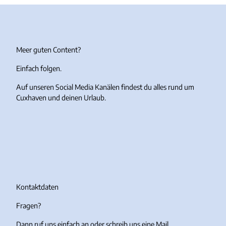
Meer guten Content?
Einfach folgen.
Auf unseren Social Media Kanälen findest du alles rund um
Cuxhaven und deinen Urlaub.
I
F
Y
T
n
a
o
i
s
c
u
k
t
e
T
T
a
b
u
o
g
o
b
k
r
o
e
Kontaktdaten
a
k
Fragen?
m
Dann ruf uns einfach an oder schreib uns eine Mail.