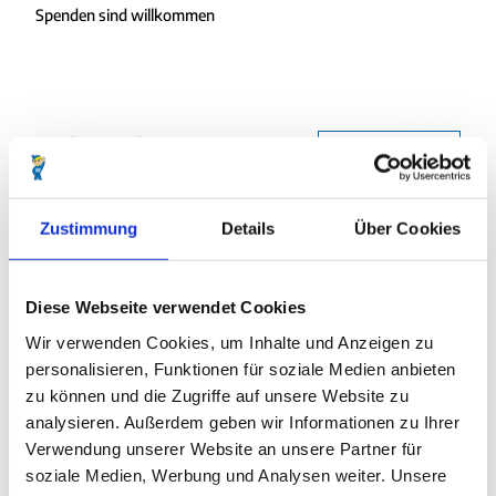
Spenden sind willkommen
In der Nähe
Auf der Karte anschauen
Veranstaltung
Zustimmung
Details
Über Cookies
Diese Webseite verwendet Cookies
Veranstaltungsort
Wir verwenden Cookies, um Inhalte und Anzeigen zu
St. Nicolai-Kirche Altenbruch, Bei den Türmen 1
personalisieren, Funktionen für soziale Medien anbieten
Alter Weg
zu können und die Zugriffe auf unsere Website zu
27478
Cuxhaven
analysieren. Außerdem geben wir Informationen zu Ihrer
Website
Verwendung unserer Website an unsere Partner für
soziale Medien, Werbung und Analysen weiter. Unsere
Anreise mit dem Auto