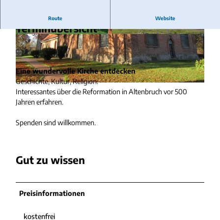
Route
Website
Terminübersicht
© Mona Berstermann, St. Nicolai Altenbruch, F
© Mona Berstermann, St. Nicolai Altenbruch, F
oto: Sylvia Probst |
CC-BY-SA
oto: Sylvia Probst
Eine wundervolle Kirche entdecken
Geschichte, Kultur, Religion.
I
Interessantes über die Reformation in Altenbruch vor 500
M
Jahren erfahren.
G
_
Spenden sind willkommen.
1
1
4
Gut zu wissen
8
.
j
p
Preisinformationen
g
kostenfrei