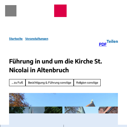
Z
u
Webcams
Wetter
Telefon
Suche
m
I
n
h
a
Startseite
Veranstaltungen
Teilen
PDF
l
t
Führung in und um die Kirche St.
Nicolai in Altenbruch
... zu Fuß
Besichtigung & Führung sonstige
Religion sonstige