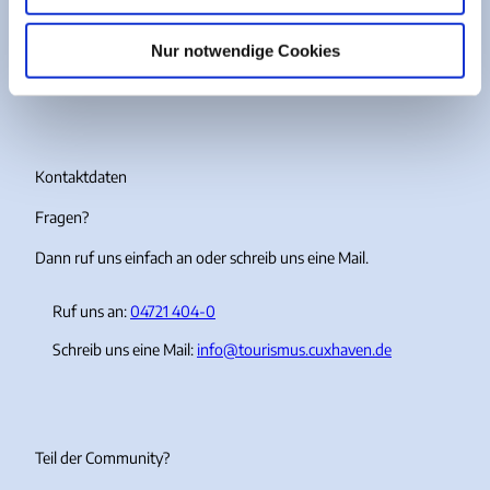
w
I
F
Y
T
a
Nur notwendige Cookies
n
a
o
i
h
s
c
u
k
l
t
e
T
T
a
b
u
o
g
o
b
k
r
o
e
Kontaktdaten
a
k
Fragen?
m
Dann ruf uns einfach an oder schreib uns eine Mail.
Ruf uns an:
04721 404-0
Schreib uns eine Mail:
info@tourismus.cuxhaven.de
Teil der Community?