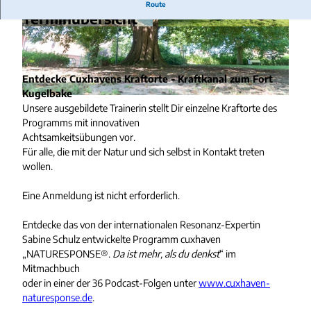
Route
Terminübersicht
© Nordseeheilbad Cuxhaven GmbH |
© Nordseeheilbad Cuxhaven GmbH |
CC-BY-SA
CC-BY-SA
Entdecke Cuxhavens Kraftorte - Kraftkanal zum Fort
Kugelbake
© Nordseeheilbad Cuxhaven GmbH |
CC-BY-SA
Unsere ausgebildete Trainerin stellt Dir einzelne Kraftorte des
Programms mit innovativen
Achtsamkeitsübungen vor.
Für alle, die mit der Natur und sich selbst in Kontakt treten
wollen.
Eine Anmeldung ist nicht erforderlich.
Entdecke das von der internationalen Resonanz-Expertin
Sabine Schulz entwickelte Programm cuxhaven
„NATURESPONSE®.
Da ist mehr, als du denkst
“ im
Mitmachbuch
oder in einer der 36 Podcast-Folgen unter
www.cuxhaven-
naturesponse.de
.