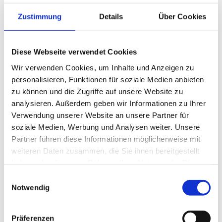
Lizenz (Stammdaten)
Zustimmung
Details
Über Cookies
Nordseeheilbad Cuxhaven GmbH
Diese Webseite verwendet Cookies
Wir verwenden Cookies, um Inhalte und Anzeigen zu
personalisieren, Funktionen für soziale Medien anbieten
zu können und die Zugriffe auf unsere Website zu
In der Nähe
Auf der Karte anschauen
analysieren. Außerdem geben wir Informationen zu Ihrer
Verwendung unserer Website an unsere Partner für
soziale Medien, Werbung und Analysen weiter. Unsere
Veranstaltung
Partner führen diese Informationen möglicherweise mit
weiteren Daten zusammen, die Sie ihnen bereitgestellt
haben oder die sie im Rahmen Ihrer Nutzung der Dienste
gesammelt haben.
Veranstaltungsort
E
Notwendig
i
Treffpunkt: Eingang Kugelbake-Halle
n
Strandstraße 80
w
27476
Cuxhaven
Präferenzen