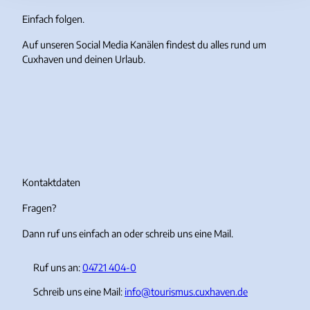
Einfach folgen.
Auf unseren Social Media Kanälen findest du alles rund um
Cuxhaven und deinen Urlaub.
I
F
Y
T
n
a
o
i
s
c
u
k
t
e
T
T
a
b
u
o
g
o
b
k
r
o
e
Kontaktdaten
a
k
Fragen?
m
Dann ruf uns einfach an oder schreib uns eine Mail.
Ruf uns an:
04721 404-0
Schreib uns eine Mail:
info@tourismus.cuxhaven.de