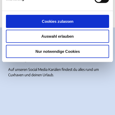
u
Website
n
g
s
Cookies zulassen
a
u
Auswahl erlauben
s
w
Meer guten Content?
a
Nur notwendige Cookies
h
Einfach folgen.
l
Auf unseren Social Media Kanälen findest du alles rund um
Cuxhaven und deinen Urlaub.
I
F
Y
T
n
a
o
i
s
c
u
k
t
e
T
T
a
b
u
o
g
o
b
k