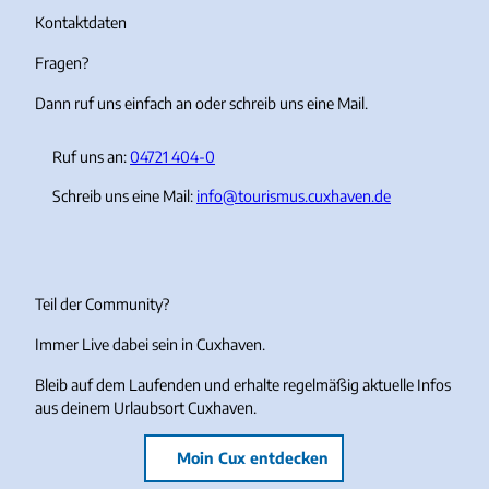
r
o
e
Kontaktdaten
a
k
Fragen?
m
Dann ruf uns einfach an oder schreib uns eine Mail.
Ruf uns an:
04721 404-0
Schreib uns eine Mail:
info@tourismus.cuxhaven.de
Teil der Community?
Immer Live dabei sein in Cuxhaven.
Bleib auf dem Laufenden und erhalte regelmäßig aktuelle Infos
aus deinem Urlaubsort Cuxhaven.
Moin Cux entdecken