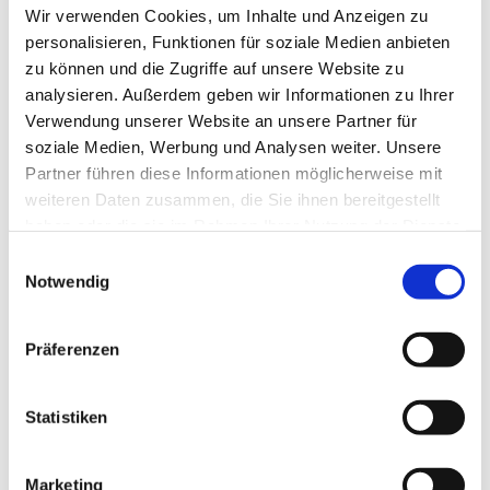
Wir verwenden Cookies, um Inhalte und Anzeigen zu
personalisieren, Funktionen für soziale Medien anbieten
zu können und die Zugriffe auf unsere Website zu
Veranstaltungsort
analysieren. Außerdem geben wir Informationen zu Ihrer
Verwendung unserer Website an unsere Partner für
Sahlenburg Rettungsstation
soziale Medien, Werbung und Analysen weiter. Unsere
Hans-Claußen-Straße 18
Partner führen diese Informationen möglicherweise mit
27476
Cuxhaven
weiteren Daten zusammen, die Sie ihnen bereitgestellt
Website
haben oder die sie im Rahmen Ihrer Nutzung der Dienste
Anreise mit dem Auto
gesammelt haben.
E
Notwendig
Anreise mit öffentlichen Verkehrsmitteln
i
n
Veranstalter
w
Präferenzen
Wunderwelt Watt
i
Ulmenweg 7
l
21762
Otterndorf
l
Statistiken
0173 /7341519
i
g
kontakt@wattwandernneuwerk.de
Marketing