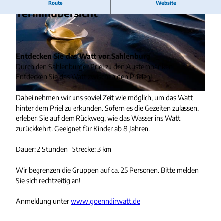
Route
Website
Terminübersicht
Entdecken Sie das Watt vor Sahlenburg
Durch den Sahlenburger Priel zu den Austernbänken.
p
Entdecken Sie das Watt zwischen den Prielen!
r
i
W
Dabei nehmen wir uns soviel Zeit wie möglich, um das Watt
e
a
hinter dem Priel zu erkunden. Sofern es die Gezeiten zulassen,
l
t
erleben Sie auf dem Rückweg, wie das Wasser ins Watt
e
t
zurückkehrt. Geeignet für Kinder ab 8 Jahren.
-
I
u
m
Dauer: 2 Stunden Strecke: 3 km
n
p
d
r
Wir begrenzen die Gruppen auf ca. 25 Personen. Bitte melden
-
e
Sie sich rechtzeitig an!
a
s
u
s
Anmeldung unter
www.goenndirwatt.de
s
i
t
o