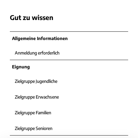
e
n
r
-
Gut zu wissen
n
2
-
0
w
1
a
Allgemeine Informationen
6
t
.
t
0
Anmeldung erforderlich
w
1
a
.
Eignung
n
1
d
7
Zielgruppe Jugendliche
e
-
r
1
u
Zielgruppe Erwachsene
5
n
.
g
2
Zielgruppe Familien
-
3
w
.
a
Zielgruppe Senioren
3
t
8