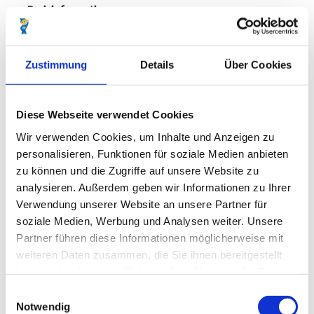
t
.
Preisinformationen
-
j
n
p
kostenpflichtig
o
g
r
Zustimmung
Details
Über Cookies
Preis Erwachsener: 12,00 €
d
Preis Kind: 10,00 €
s
e
Diese Webseite verwendet Cookies
Preis Familie: 42,00 €
e
Wir verwenden Cookies, um Inhalte und Anzeigen zu
h
Information zu reduzierten Preisen: Kinder von 4-14 Jahren
e
personalisieren, Funktionen für soziale Medien anbieten
Familien: 2 Erwachsene und 2 Kinder (bis 14 Jahren)
i
zu können und die Zugriffe auf unsere Website zu
l
analysieren. Außerdem geben wir Informationen zu Ihrer
b
Verwendung unserer Website an unsere Partner für
a
soziale Medien, Werbung und Analysen weiter. Unsere
d
In der Nähe
Partner führen diese Informationen möglicherweise mit
-
Auf der Karte anschauen
weiteren Daten zusammen, die Sie ihnen bereitgestellt
c
u
haben oder die sie im Rahmen Ihrer Nutzung der Dienste
x
gesammelt haben.
Veranstaltung
E
h
Notwendig
i