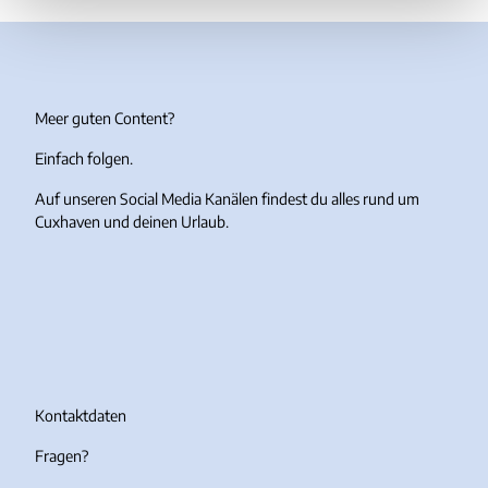
Meer guten Content?
Einfach folgen.
Auf unseren Social Media Kanälen findest du alles rund um
Cuxhaven und deinen Urlaub.
I
F
Y
T
n
a
o
i
s
c
u
k
t
e
T
T
a
b
u
o
g
o
b
k
r
o
e
Kontaktdaten
a
k
Fragen?
m