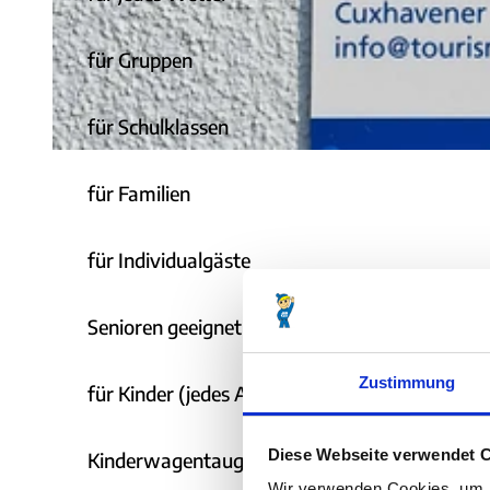
für Gruppen
©
CC-BY-SA
für Schulklassen
s
für Familien
a
n
i
für Individualgäste
t
a
Senioren geeignet
e
r
Zustimmung
für Kinder (jedes Alter)
a
n
Diese Webseite verwendet 
Kinderwagentauglich
l
a
Wir verwenden Cookies, um I