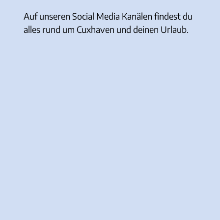
Auf unseren Social Media Kanälen findest du
alles rund um Cuxhaven und deinen Urlaub.
I
F
Y
T
n
a
o
i
s
c
u
k
t
e
T
T
a
b
u
o
g
o
b
k
r
o
e
a
k
m