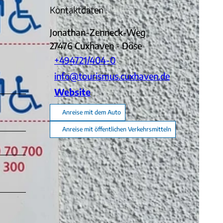
Kontaktdaten
Jonathan-Zenneck-Weg
27476
Cuxhaven
- Döse
+494721/404-0
info@tourismus.cuxhaven.de
Website
Anreise mit dem Auto
Anreise mit öffentlichen Verkehrsmitteln