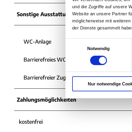
und die Zugriffe auf unsere 
g
Sonstige Ausstattung/Einrichtung
Website an unsere Partner fü
e
möglicherweise mit weiteren
-
der Dienste gesammelt habe
o
e
WC-Anlage
E
f
Notwendig
i
f
n
Barrierefreies WC
e
w
i
n
Barrierefreier Zugang
l
t
Nur notwendige Cook
l
l
i
i
g
Zahlungsmöglichkeiten
c
u
h
n
e
g
kostenfrei
s
s