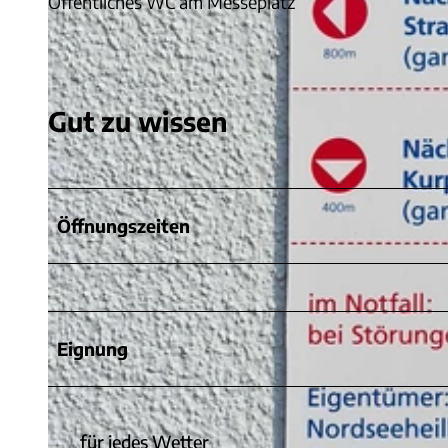
Öffentliches WC am Messeplatz
Gut zu wissen
Öffnungszeiten
Eignung
für jedes Wetter