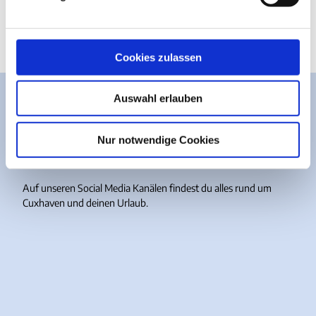
u
Anreise mit öffentlichen Verkehrsmitteln
n
g
s
Cookies zulassen
a
u
Auswahl erlauben
s
w
Meer guten Content?
a
Nur notwendige Cookies
h
Einfach folgen.
l
Auf unseren Social Media Kanälen findest du alles rund um
Cuxhaven und deinen Urlaub.
I
F
Y
T
n
a
o
i
s
c
u
k
t
e
T
T
a
b
u
o
g
o
b
k