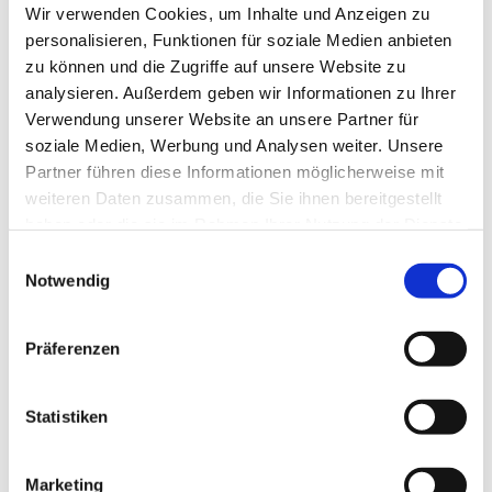
Wir verwenden Cookies, um Inhalte und Anzeigen zu
In der Nähe
Auf der Karte anschauen
personalisieren, Funktionen für soziale Medien anbieten
zu können und die Zugriffe auf unsere Website zu
analysieren. Außerdem geben wir Informationen zu Ihrer
Veranstaltung
Verwendung unserer Website an unsere Partner für
Sehenswertes
soziale Medien, Werbung und Analysen weiter. Unsere
Partner führen diese Informationen möglicherweise mit
Touren
weiteren Daten zusammen, die Sie ihnen bereitgestellt
haben oder die sie im Rahmen Ihrer Nutzung der Dienste
gesammelt haben.
E
Kontaktdaten
Notwendig
i
n
Strandstraße
w
27476
Cuxhaven
Präferenzen
i
04721 / 4040
l
info@tourismus.cuxhaven.de
l
Statistiken
Website
i
g
Marketing
Anreise mit dem Auto