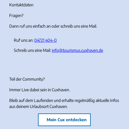
r
o
e
Kontaktdaten
a
k
Fragen?
m
Dann ruf uns einfach an oder schreib uns eine Mail.
Ruf uns an:
04721 404-0
Schreib uns eine Mail:
info@tourismus.cuxhaven.de
Teil der Community?
Immer Live dabei sein in Cuxhaven.
Bleib auf dem Laufenden und erhalte regelmäßig aktuelle Infos
aus deinem Urlaubsort Cuxhaven.
Moin Cux entdecken