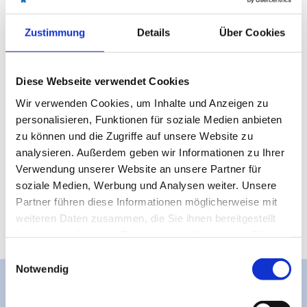
J
Beethovenallee
P
27472
Cuxhaven
- Beethovenallee
Zustimmung
Details
Über Cookies
G
Anreise mit dem Auto
Anreise mit öffentlichen Verkehrsmitteln
Diese Webseite verwendet Cookies
Wir verwenden Cookies, um Inhalte und Anzeigen zu
Veranstalter
personalisieren, Funktionen für soziale Medien anbieten
Rathaus der Stadt Cuxhaven
zu können und die Zugriffe auf unsere Website zu
Rathausplatz 1
analysieren. Außerdem geben wir Informationen zu Ihrer
27472
Cuxhaven
Verwendung unserer Website an unsere Partner für
04721 7000
soziale Medien, Werbung und Analysen weiter. Unsere
Website
Partner führen diese Informationen möglicherweise mit
weiteren Daten zusammen, die Sie ihnen bereitgestellt
haben oder die sie im Rahmen Ihrer Nutzung der Dienste
gesammelt haben.
E
Notwendig
i
n
w