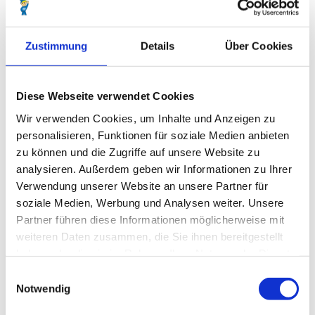
d
kostenpflichtig
-
Preis Erwachsener: 18,00 €
c
u
Zustimmung
Details
Über Cookies
Preis Kind: 16,00 €
x
h
Preis Familie: 62,00 €
a
Diese Webseite verwendet Cookies
Information zu reduzierten Preisen: Kinder: 4-14 Jahre
v
Familien: 2 Erw. und bis 2 Kinder (bis 14J J.)
Wir verwenden Cookies, um Inhalte und Anzeigen zu
e
n
personalisieren, Funktionen für soziale Medien anbieten
.
zu können und die Zugriffe auf unsere Website zu
j
analysieren. Außerdem geben wir Informationen zu Ihrer
p
Verwendung unserer Website an unsere Partner für
g
In der Nähe
soziale Medien, Werbung und Analysen weiter. Unsere
Auf der Karte anschauen
Partner führen diese Informationen möglicherweise mit
weiteren Daten zusammen, die Sie ihnen bereitgestellt
Veranstaltung
haben oder die sie im Rahmen Ihrer Nutzung der Dienste
gesammelt haben.
E
Notwendig
i
n
Veranstaltungsort