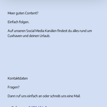
Meer guten Content?
Einfach folgen.
Auf unseren Social Media Kanälen findest du alles rund um
Cuxhaven und deinen Urlaub.
I
F
Y
T
n
a
o
i
s
c
u
k
t
e
T
T
a
b
u
o
g
o
b
k
r
o
e
Kontaktdaten
a
k
Fragen?
m
Dann ruf uns einfach an oder schreib uns eine Mail.