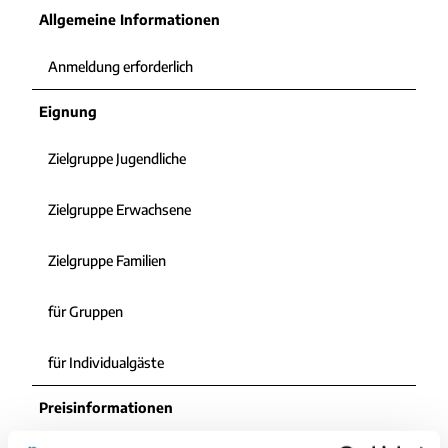
n
Allgemeine Informationen
d
e
Anmeldung erforderlich
r
u
Eignung
n
g
-
Zielgruppe Jugendliche
n
o
Zielgruppe Erwachsene
r
d
Zielgruppe Familien
s
e
e
für Gruppen
h
e
für Individualgäste
i
l
Preisinformationen
b
a