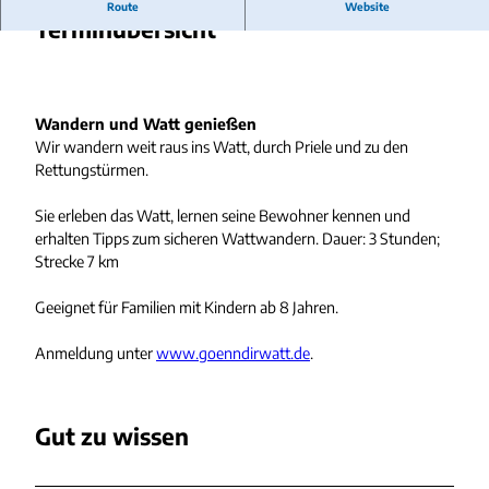
Route
Website
r
Terminübersicht
m
e
-
u
Wandern und Watt genießen
n
Wir wandern weit raus ins Watt, durch Priele und zu den
d
Rettungstürmen.
-
p
Sie erleben das Watt, lernen seine Bewohner kennen und
r
erhalten Tipps zum sicheren Wattwandern. Dauer: 3 Stunden;
i
Strecke 7 km
e
l
Geeignet für Familien mit Kindern ab 8 Jahren.
e
-
Anmeldung unter
www.goenndirwatt.de
.
w
a
t
t
Gut zu wissen
w
a