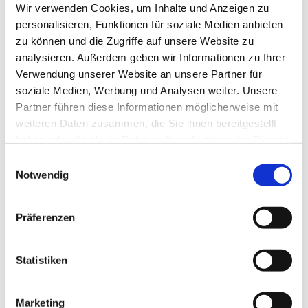
Wir verwenden Cookies, um Inhalte und Anzeigen zu
In der Nähe
personalisieren, Funktionen für soziale Medien anbieten
Auf der Karte anschauen
zu können und die Zugriffe auf unsere Website zu
analysieren. Außerdem geben wir Informationen zu Ihrer
Verwendung unserer Website an unsere Partner für
Veranstaltung
soziale Medien, Werbung und Analysen weiter. Unsere
Partner führen diese Informationen möglicherweise mit
weiteren Daten zusammen, die Sie ihnen bereitgestellt
Veranstaltungsort
haben oder die sie im Rahmen Ihrer Nutzung der Dienste
St. Petri-Kirche
gesammelt haben.
E
Strichweg 40
Notwendig
i
27472
Cuxhaven
n
Website
w
Präferenzen
i
Anreise mit dem Auto
l
Anreise mit öffentlichen Verkehrsmitteln
l
Statistiken
i
Veranstalter
g
Marketing
ev.-luth. Kirchengemeinde St. Petri