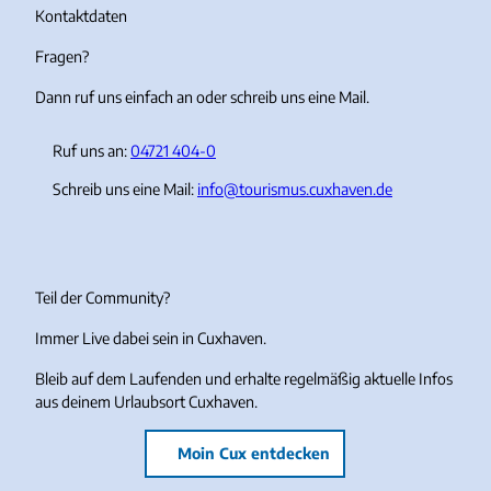
r
o
e
Kontaktdaten
a
k
Fragen?
m
Dann ruf uns einfach an oder schreib uns eine Mail.
Ruf uns an:
04721 404-0
Schreib uns eine Mail:
info@tourismus.cuxhaven.de
Teil der Community?
Immer Live dabei sein in Cuxhaven.
Bleib auf dem Laufenden und erhalte regelmäßig aktuelle Infos
aus deinem Urlaubsort Cuxhaven.
Moin Cux entdecken