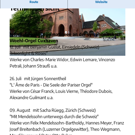
Route
Website
Terminübersicht
Internationale Orgelmatineen an der symphonischen
Woehl-Orgel Cuxhaven
P
12. Juli mit Benjamin Guélat, Einsiedeln (Schweiz)
e
"Moonlight & Roses"
t
P
Werke von Charles-Marie Widor, Edwin Lemare, Vincenzo
r
e
Petrali, Johann Strauß u.a.
i
t
I
r
26. Juli mit Jürgen Sonnentheil
n
i
"L' Âme de Paris - Die Seele der Pariser Orgel"
n
G
Werke von César Franck, Louis Vierne, Théodore Dubois,
e
r
Alexandre Guilmant u.a.
n
i
.
m
09. August mit Sacha Rüegg, Zürich (Schweiz)
j
m
"Mit Mendelssohn unterwegs durch die Schweiz"
p
e
Werke von Felix Mendelssohn-Bartholdy, Hannes Meyer, Franz
g
r
Josef Breitenbach (Luzerner Orgelgewitter), Theo Wegmann,
s