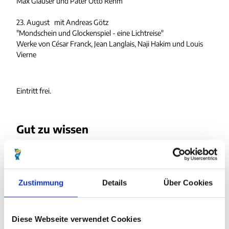
Max Glauser und Pater Otto Rehm
h
ö
23. August mit Andreas Götz
r
"Mondschein und Glockenspiel - eine Lichtreise"
n
Werke von César Franck, Jean Langlais, Naji Hakim und Louis
.
Vierne
j
p
g
Eintritt frei.
Gut zu wissen
Preisinformationen
Zustimmung
Details
Über Cookies
kostenfrei
Diese Webseite verwendet Cookies