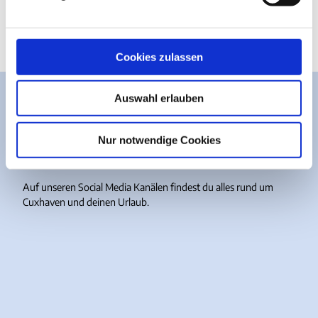
u
27472
Cuxhaven
n
g
s
Cookies zulassen
a
u
Auswahl erlauben
s
w
Meer guten Content?
a
Nur notwendige Cookies
h
Einfach folgen.
l
Auf unseren Social Media Kanälen findest du alles rund um
Cuxhaven und deinen Urlaub.
I
F
Y
T
n
a
o
i
s
c
u
k
t
e
T
T
a
b
u
o
g
o
b
k