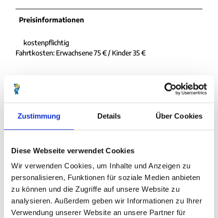
p
g
Preisinformationen
kostenpflichtig
Fahrtkosten: Erwachsene 75 € / Kinder 35 €
In der Nähe
Auf der Karte anschauen
Zustimmung
Details
Über Cookies
Veranstaltung
Diese Webseite verwendet Cookies
Wir verwenden Cookies, um Inhalte und Anzeigen zu
personalisieren, Funktionen für soziale Medien anbieten
Veranstaltungsort
zu können und die Zugriffe auf unsere Website zu
analysieren. Außerdem geben wir Informationen zu Ihrer
Feuerschiff Elbe 1
Verwendung unserer Website an unsere Partner für
Bei der Alten Liebe