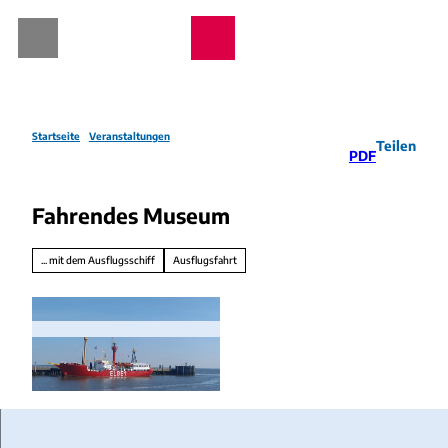
Z
u
Webcams
Wetter
Telefon
Suche
m
I
n
h
a
Startseite
Veranstaltungen
Teilen
PDF
l
t
Fahrendes Museum
... mit dem Ausflugsschiff
Ausflugsfahrt
I
M
G