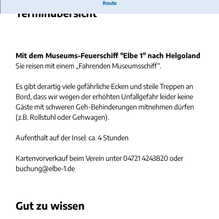
Route
_
Terminübersicht
2
0
2
5
Mit dem Museums-Feuerschiff "Elbe 1" nach Helgoland
0
Sie reisen mit einem „Fahrenden Museumsschiff“.
9
2
Es gibt derartig viele gefährliche Ecken und steile Treppen an
8
Bord, dass wir wegen der erhöhten Unfallgefahr leider keine
_
Gäste mit schweren Geh-Behinderungen mitnehmen dürfen
1
(z.B. Rollstuhl oder Gehwagen).
3
4
Aufenthalt auf der Insel: ca. 4 Stunden
7
5
Kartenvorverkauf beim Verein unter 04721 4243820 oder
8
buchung@elbe-1.de
7
6
0
.
Gut zu wissen
j