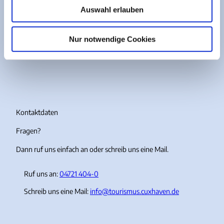
u
Auswahl erlauben
Auf unseren Social Media Kanälen findest du alles rund um
s
Cuxhaven und deinen Urlaub.
w
a
Nur notwendige Cookies
I
F
Y
T
h
n
a
o
i
l
s
c
u
k
t
e
T
T
a
b
u
o
g
o
b
k
r
o
e
Kontaktdaten
a
k
Fragen?
m
Dann ruf uns einfach an oder schreib uns eine Mail.
Ruf uns an:
04721 404-0
Schreib uns eine Mail:
info@tourismus.cuxhaven.de