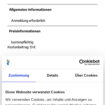
0
.
1
Allgemeine Informationen
2
6
7
.
-
Anmeldung erforderlich
0
0
7
9
Preisinformationen
.
.
1
1
kostenpflichtig
8
8
Kostenbeitrag: 13 €
-
.
1
1
5
2
.
.
4
j
0
p
In der Nähe
Zustimmung
Details
Über Cookies
Auf der Karte anschauen
.
g
5
3
Veranstaltung
.
Diese Webseite verwendet Cookies
j
Wir verwenden Cookies, um Inhalte und Anzeigen zu
p
personalisieren, Funktionen für soziale Medien anbieten