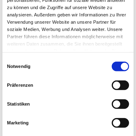
g
zu können und die Zugriffe auf unsere Website zu
Veranstaltungsort
analysieren. Außerdem geben wir Informationen zu Ihrer
Rettungsstation Duhnen - Café "Leuchtfeuer"
Verwendung unserer Website an unsere Partner für
Duhner Strandstraße
soziale Medien, Werbung und Analysen weiter. Unsere
27476
Cuxhaven
Partner führen diese Informationen möglicherweise mit
Website
weiteren Daten zusammen, die Sie ihnen bereitgestellt
haben oder die sie im Rahmen Ihrer Nutzung der Dienste
Anreise mit dem Auto
gesammelt haben.
E
Anreise mit öffentlichen Verkehrsmitteln
Notwendig
i
Veranstalter
n
w
Cux-Watt
Präferenzen
i
27476
Cuxhaven
l
0172/9196564
l
Statistiken
info@cux-watt.de
i
Website
g
Marketing
u
n