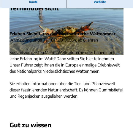
Route
Website
Terminübersicht
Erleben Sie mit uns das Weltnaturerbe Wattenmeer.
Anmeldung unter Tel.: 0172/9196564, ab 6 Jahren
W
a
Sie sind zum ersten Mal im Weltnaturerbe oder haben noch
t
K
keine Erfahrung im Watt? Dann sollten Sie hier teilnehmen.
t
r
Unser Führer zeigt Ihnen die in Europa einmalige Erlebniswelt
a
e
des Nationalparks Niedersächsisches Wattenmeer.
l
b
l
s
Sie erhalten Informationen über die Tier- und Pflanzenwelt
g
-
dieser faszinierenden Naturlandschaft. Es können Gummistiefel
e
2
und Regenjacken ausgeliehen werden.
m
0
e
1
i
4
n
.
Gut zu wissen
-
0
2
8