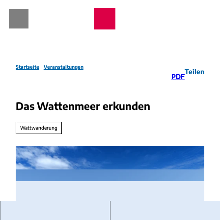
Z
u
Webcams
Wetter
Telefon
Suche
m
I
n
h
a
Startseite
Veranstaltungen
Teilen
PDF
l
t
Das Wattenmeer erkunden
Wattwanderung