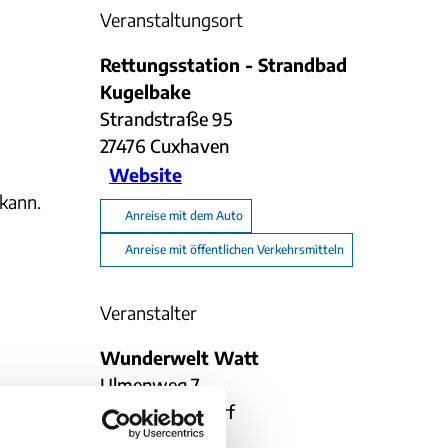
Veranstaltungsort
Rettungsstation - Strandbad
Kugelbake
Strandstraße 95
27476
Cuxhaven
Website
 kann.
Anreise mit dem Auto
Anreise mit öffentlichen Verkehrsmitteln
Veranstalter
Wunderwelt Watt
Ulmenweg 7
21762
Otterndorf
0173 /7341519