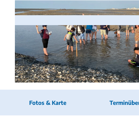
© Wunderwelt Watt |
CC-BY
Fotos & Karte
Terminüber