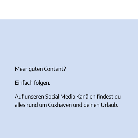
Meer guten Content?
Einfach folgen.
Auf unseren Social Media Kanälen findest du
alles rund um Cuxhaven und deinen Urlaub.
I
F
Y
T
n
a
o
i