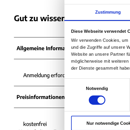
Zustimmung
Gut zu wissen
Diese Webseite verwendet 
Wir verwenden Cookies, um I
und die Zugriffe auf unsere 
Allgemeine Informationen
Website an unsere Partner fü
möglicherweise mit weiteren
der Dienste gesammelt habe
Anmeldung erforderlich
E
Notwendig
i
n
Preisinformationen
w
i
l
kostenfrei
Nur notwendige Cook
l