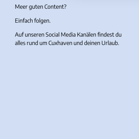
Meer guten Content?
s
a
Einfach folgen.
u
s
Auf unseren Social Media Kanälen findest du
w
alles rund um Cuxhaven und deinen Urlaub.
a
h
l
I
F
Y
T
n
a
o
i
s
c
u
k
t
e
T
T
a
b
u
o
g
o
b
k
r
o
e
a
k
m