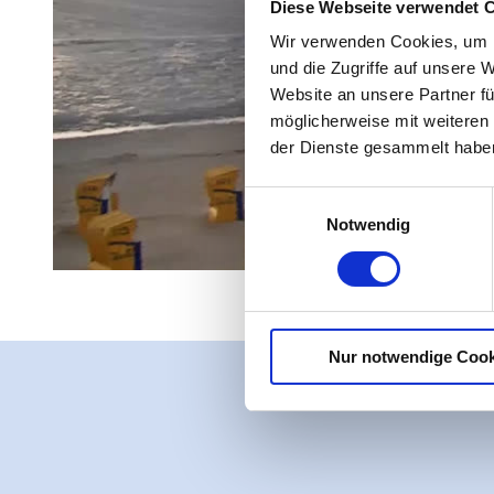
Diese Webseite verwendet 
Wir verwenden Cookies, um I
und die Zugriffe auf unsere 
Website an unsere Partner fü
möglicherweise mit weiteren
der Dienste gesammelt habe
E
Notwendig
i
n
w
i
l
Nur notwendige Cook
l
i
g
u
n
g