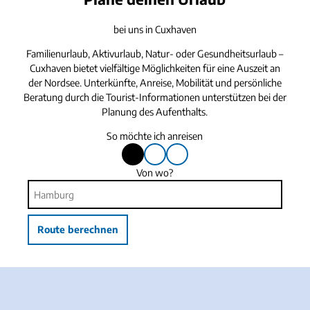
bei uns in Cuxhaven
Familienurlaub, Aktivurlaub, Natur- oder Gesundheitsurlaub –
Cuxhaven bietet vielfältige Möglichkeiten für eine Auszeit an
der Nordsee. Unterkünfte, Anreise, Mobilität und persönliche
Beratung durch die Tourist-Informationen unterstützen bei der
Planung des Aufenthalts.
So möchte ich anreisen
m
m
m
mit
mit
mit
i
i
i
dem
Bus
dem
Von wo?
t
t
t
Auto
oder
Fahrrad
Bahn
d
B
d
e
u
e
m
s
m
Route berechnen
A
o
F
u
d
a
t
e
h
o
r
r
B
r
a
a