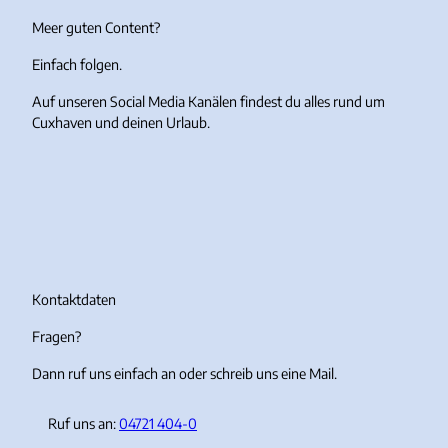
h
d
Meer guten Content?
n
Einfach folgen.
Auf unseren Social Media Kanälen findest du alles rund um
Cuxhaven und deinen Urlaub.
I
F
Y
T
n
a
o
i
s
c
u
k
t
e
T
T
a
b
u
o
g
o
b
k
r
o
e
Kontaktdaten
a
k
Fragen?
m
Dann ruf uns einfach an oder schreib uns eine Mail.
Ruf uns an:
04721 404-0