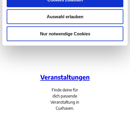
deinen Aufenthalt
a
bei uns an der
u
Nordsee.
Auswahl erlauben
s
w
a
Nur notwendige Cookies
h
l
Veranstaltungen
Finde deine für
dich passende
Veranstaltung in
Cuxhaven.