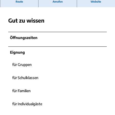
Öffentliches WC in der Dohrmannstraße
Route
Anrufen
Website
Gut zu wissen
Öffnungszeiten
Eignung
für Gruppen
für Schulklassen
für Familien
für Individualgäste