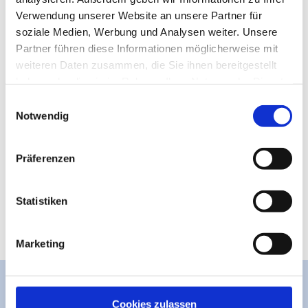
Verwendung unserer Website an unsere Partner für
soziale Medien, Werbung und Analysen weiter. Unsere
Partner führen diese Informationen möglicherweise mit
Kontaktdaten
weiteren Daten zusammen, die Sie ihnen bereitgestellt
Dohrmannstraße
haben oder die sie im Rahmen Ihrer Nutzung der Dienste
27472
Cuxhaven
gesammelt haben.
E
+494721/404-0
Notwendig
i
info@tourismus.cuxhaven.de
n
w
Website
Präferenzen
i
l
Anreise mit dem Auto
l
Statistiken
Anreise mit öffentlichen Verkehrsmitteln
i
g
Marketing
u
n
g
s
Cookies zulassen