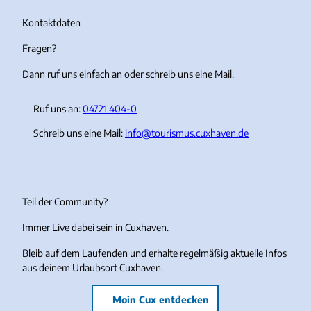
g
o
b
k
r
o
e
Kontaktdaten
a
k
Fragen?
m
Dann ruf uns einfach an oder schreib uns eine Mail.
Ruf uns an:
04721 404-0
Schreib uns eine Mail:
info@tourismus.cuxhaven.de
Teil der Community?
Immer Live dabei sein in Cuxhaven.
Bleib auf dem Laufenden und erhalte regelmäßig aktuelle Infos
aus deinem Urlaubsort Cuxhaven.
Moin Cux entdecken