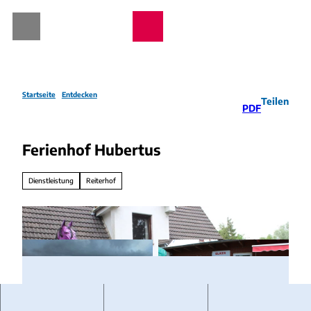
Z
u
Webcams
Wetter
Telefon
Suche
m
I
n
h
a
Startseite
Entdecken
Teilen
PDF
l
t
Ferienhof Hubertus
Dienstleistung
Reiterhof