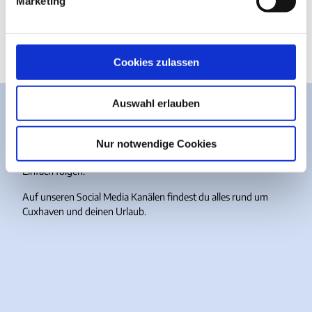
Marketing
Anreise mit dem Auto
u
n
Anreise mit öffentlichen Verkehrsmitteln
g
s
Cookies zulassen
a
u
Auswahl erlauben
s
w
a
Nur notwendige Cookies
Meer guten Content?
h
Einfach folgen.
l
Auf unseren Social Media Kanälen findest du alles rund um
Cuxhaven und deinen Urlaub.
I
F
Y
T
n
a
o
i
s
c
u
k
t
e
T
T
a
b
u
o