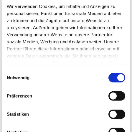
Wir verwenden Cookies, um Inhalte und Anzeigen zu
personalisieren, Funktionen für soziale Medien anbieten
In der Nähe
Auf der Karte anschauen
zu können und die Zugriffe auf unsere Website zu
analysieren. Außerdem geben wir Informationen zu Ihrer
Verwendung unserer Website an unsere Partner für
Sehenswertes
soziale Medien, Werbung und Analysen weiter. Unsere
Partner führen diese Informationen möglicherweise mit
weiteren Daten zusammen, die Sie ihnen bereitgestellt
haben oder die sie im Rahmen Ihrer Nutzung der Dienste
Kontaktdaten
gesammelt haben.
E
Ferienhof Hubertus
Notwendig
i
Nordende 13
n
27476
Cuxhaven
w
+494721/29628
Präferenzen
i
+49 163 6720795
l
ferienhofhubertus@t-online.de
l
Statistiken
i
Website
g