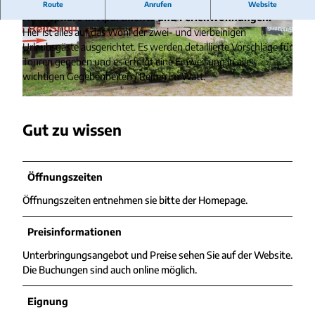
Reiturlaub mit eigenem Pferd in erholsamer ruhiger
Route
Anrufen
Website
Atmosphäre in Apartments und Ferienwohnungen.
Hier ist alles auf das Wohl der zwei- und vierbeinigen
© Ferienhof Hubertus
© Ferienhof Hubertus
Urlaubsgäste ausgerichtet. Es werden detaillierte Vorschläge für
Touren gegeben und es erfolgt eine Einweisung in alle
wichtigen Gegebenheiten / Reiten im Watt.
© Ferienhof Hubertus |
CC-BY-SA
Gut zu wissen
Öffnungszeiten
Öffnungszeiten entnehmen sie bitte der Homepage.
Preisinformationen
Unterbringungsangebot und Preise sehen Sie auf der Website.
Die Buchungen sind auch online möglich.
Eignung