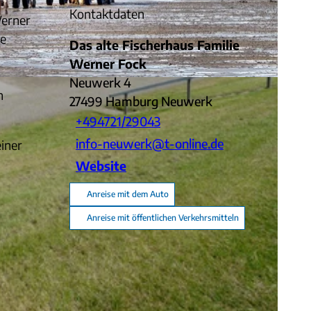
Kontaktdaten
Werner
ie
Das alte Fischerhaus Familie
Werner Fock
Neuwerk 4
n
27499
Hamburg Neuwerk
+494721/29043
info-neuwerk@t-online.de
iner
Website
Anreise mit dem Auto
Anreise mit öffentlichen Verkehrsmitteln