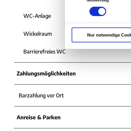
n
w
WC-Anlage
i
l
Wickelraum
Nur notwendige Cook
l
i
g
Barrierefreies WC
u
n
g
Zahlungsmöglichkeiten
s
a
u
Barzahlung vor Ort
s
w
a
Anreise & Parken
h
l