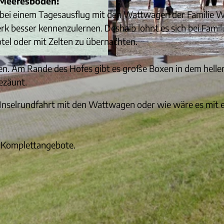
 Meeresboden!
 bei einem Tagesausflug mit den Wattwagen der Familie 
k besser kennenzulernen. Deshalb lohnt es sich bei Famil
tel oder mit Zelten zu übernachten.
© Familie Werner Fock
en. Am Rande des Hofes gibt es große Boxen in dem helle
ezäunt.
 Inselrundfahrt mit den Wattwagen oder wie wäre es mit e
e Komplettangebote.