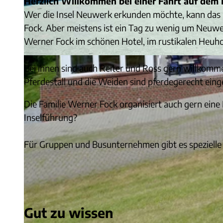
Herzlich Willkommen bei einer Fahrt auf dem
Wer die Insel Neuwerk erkunden möchte, kann das
Fock. Aber meistens ist ein Tag zu wenig um Neuwer
Werner Fock im schönen Hotel, im rustikalen Heuho
© Familie Werner Fock
Bei ihnen sind auch Reiter und Ross gern willkomm
Pferdestall und die Weiden sind pferdegerecht eing
Die Familie Werner Fock organisiert auch gern eine
Inselführung?
Für Gruppen und Busunternehmen gibt es speziell
Gut zu wissen