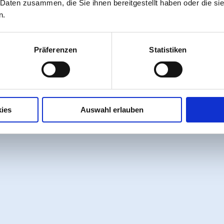
 Daten zusammen, die Sie ihnen bereitgestellt haben oder die s
n.
Veranstaltungen & Highlights
Präferenzen
Statistiken
in Cuxhaven
n im gesamten Stadtgebiet Veranstaltungen statt – von Ko
ies
Auswahl erlauben
er anderem das
Duhner Wattrennen
, der
Sommerabend
MareMusikFestival
.