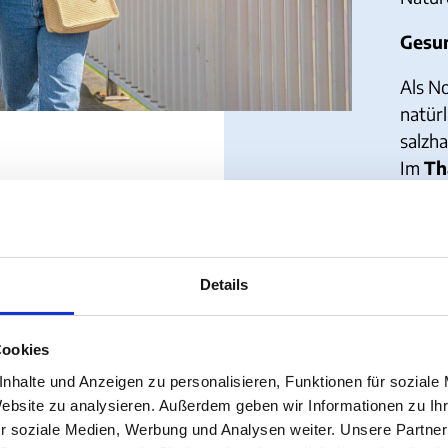
Gesu
Als N
natür
salzha
Im
Th
Welle
Fitne
zur V
Details
Z
Cookies
nhalte und Anzeigen zu personalisieren, Funktionen für soziale
Website zu analysieren. Außerdem geben wir Informationen zu I
r soziale Medien, Werbung und Analysen weiter. Unsere Partner