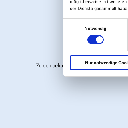
möglicherweise mit weiteren
der Dienste gesammelt habe
E
Notwendig
i
n
w
i
l
Über das Jahr hinweg finde
Nur notwendige Cook
l
Zu den bekannten Highlights zählen unt
i
g
u
n
g
s
a
u
s