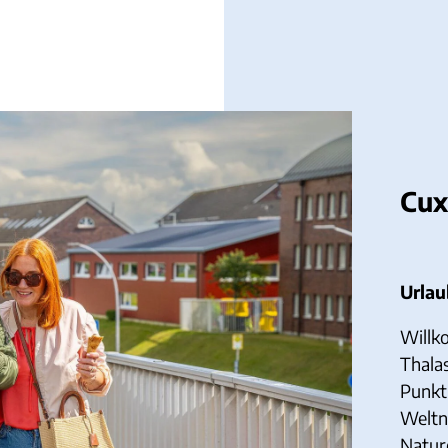
Cux
Urlau
Willk
Thala
Punkt
Weltn
Natur