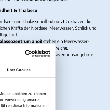
ndheit & Thalasso
ordsee- und Thalassoheilbad nutzt Cuxhaven die
lichen Kräfte der Nordsee: Meerwasser, Schlick und
ltige Luft.
alassozentrum ahoi!
stehen ein Meerwasser-
nbad, Sauna- und Wellnessbereiche,
ssangebote sowie Kur- und Präventionsangebote
erfügung.
Über Cookies
um ahoi!
 Medien anbieten zu können
hrer Verwendung unserer
 führen diese Informationen